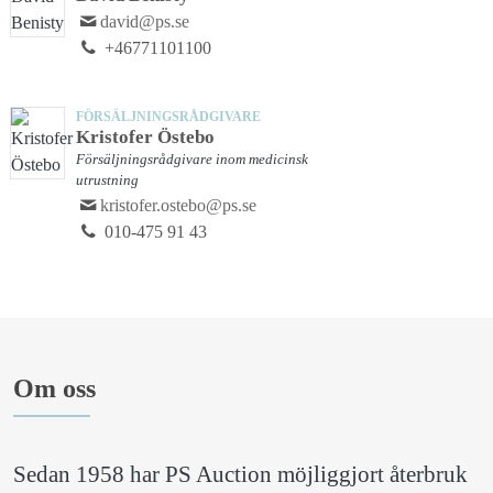
david@ps.se
+46771101100
FÖRSÄLJNINGSRÅDGIVARE
Kristofer Östebo
Försäljningsrådgivare inom medicinsk
utrustning
kristofer.ostebo@ps.se
⁨010-475 91 43⁩
Om oss
Sedan 1958 har PS Auction möjliggjort återbruk 