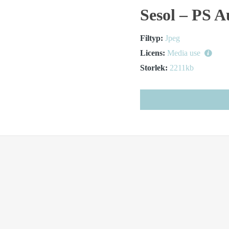
Sesol – PS A
Filtyp:
Jpeg
Licens:
Media use
Storlek:
2211kb