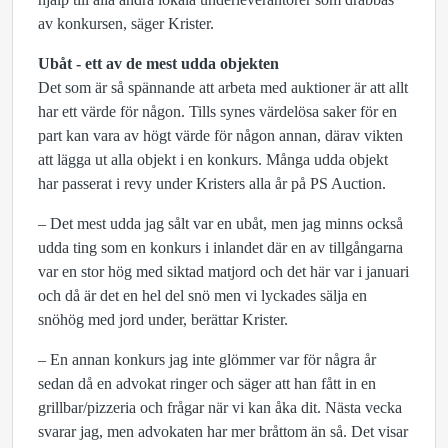
av konkursen, säger Krister.
Ubåt -
ett av de mest udda objekten
Det som är så spännande att arbeta med auktioner är att allt
har ett värde för någon. Tills synes värdelösa saker för en
part kan vara av högt värde för någon annan, därav vikten
att lägga ut alla objekt i en konkurs. Många udda objekt
har passerat i revy under Kristers alla år på PS Auction.
– Det mest udda jag sålt var en ubåt, men jag minns också
udda ting som en konkurs i inlandet där en av tillgångarna
var en stor hög med siktad matjord och det här var i januari
och då är det en hel del snö men vi lyckades sälja en
snöhög med jord under, berättar Krister.
– En annan konkurs jag inte glömmer var för några år
sedan då en advokat ringer och säger att han fått in en
grillbar/pizzeria och frågar när vi kan åka dit. Nästa vecka
svarar jag, men advokaten har mer bråttom än så. Det visar