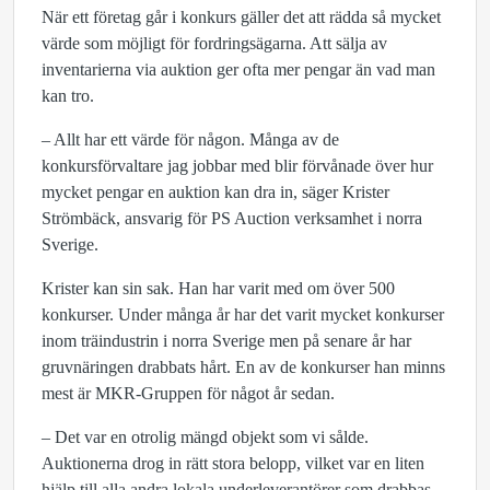
När ett företag går i konkurs gäller det att rädda så mycket
värde som möjligt för fordringsägarna. Att sälja av
inventarierna via auktion ger ofta mer pengar än vad man
kan tro.
– Allt har ett värde för någon. Många av de
konkursförvaltare jag jobbar med blir förvånade över hur
mycket pengar en auktion kan dra in, säger Krister
Strömbäck, ansvarig för PS Auction verksamhet i norra
Sverige.
Krister kan sin sak. Han har varit med om över 500
konkurser. Under många år har det varit mycket konkurser
inom träindustrin i norra Sverige men på senare år har
gruvnäringen drabbats hårt. En av de konkurser han minns
mest är MKR-Gruppen för något år sedan.
– Det var en otrolig mängd objekt som vi sålde.
Auktionerna drog in rätt stora belopp, vilket var en liten
hjälp till alla andra lokala underleverantörer som drabbas