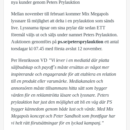
nya kunder genom Peters Prylauktion
Mellan november till februari kommer Mix Megapols
lyssnare få möjlighet att delta i en prylauktion som sänds
live. Lyssnarna tipsar om sina prylar där sedan ETT
föremål väljs ut och säljs under namnet Peters Prylauktion.
Auktionen genomförs på
ps.se/petersprylauktion
ett antal
torsdagar kl 07.45 med första avslut 12 november.
Per Henriksson VD
”Vi lever i en mediatid där platta
säljbudskap och payoff`s måste ersättas av något mer
inspirerande och engagerande för att etablera en relation
till en produkt eller varumärke. Mediakanalen och
annonsören måste tillsammans hitta sätt som bygger
värden för en reklamtrötta läsare och lyssnare. Peters
prylauktion har just den möjlighet att bli en väg där PS
bygger kännedom genom både lust och värde. Med Mix
Megapols koncept och Peter Sandholt som frontfigur har
vi helt rätt förutsättningar för en lyckad kampanj.”