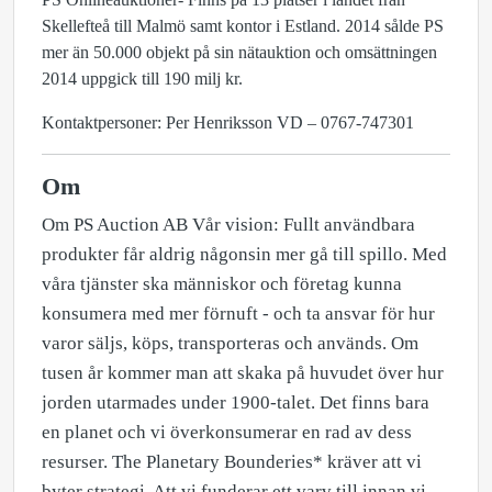
Skellefteå till Malmö samt kontor i Estland. 2014 sålde PS
mer än 50.000 objekt på sin nätauktion och omsättningen
2014 uppgick till 190 milj kr.
Kontaktpersoner: Per Henriksson VD – 0767-747301
Om
Om PS Auction AB Vår vision: Fullt användbara
produkter får aldrig någonsin mer gå till spillo. Med
våra tjänster ska människor och företag kunna
konsumera med mer förnuft - och ta ansvar för hur
varor säljs, köps, transporteras och används. Om
tusen år kommer man att skaka på huvudet över hur
jorden utarmades under 1900-talet. Det finns bara
en planet och vi överkonsumerar en rad av dess
resurser. The Planetary Bounderies* kräver att vi
byter strategi. Att vi funderar ett varv till innan vi