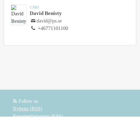
CMO
David Benisty
david@ps.se
+46771101100
Follow us
Nyheter (RSS)
Pressmeddelanden (RSS)
Bloggposter (RSS)
Powered by Notified