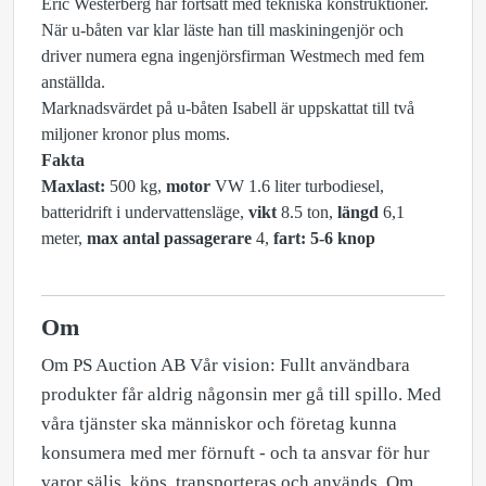
Eric Westerberg har fortsatt med tekniska konstruktioner.
När u-båten var klar läste han till maskiningenjör och
driver numera egna ingenjörsfirman Westmech med fem
anställda.
Marknadsvärdet på u-båten Isabell är uppskattat till två
miljoner kronor plus moms.
Fakta
Maxlast:
500 kg,
motor
VW 1.6 liter turbodiesel,
batteridrift i undervattensläge,
vikt
8.5 ton,
längd
6,1
meter,
max antal passagerare
4,
fart: 5-6 knop
Om
Om PS Auction AB Vår vision: Fullt användbara
produkter får aldrig någonsin mer gå till spillo. Med
våra tjänster ska människor och företag kunna
konsumera med mer förnuft - och ta ansvar för hur
varor säljs, köps, transporteras och används. Om