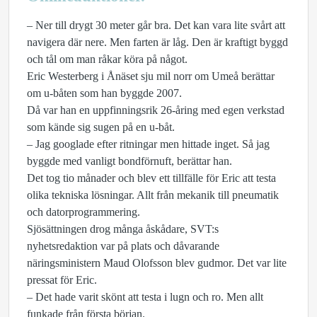
– Ner till drygt 30 meter går bra. Det kan vara lite svårt att
navigera där nere. Men farten är låg. Den är kraftigt byggd
och tål om man råkar köra på något.
Eric Westerberg i Ånäset sju mil norr om Umeå berättar
om u-båten som han byggde 2007.
Då var han en uppfinningsrik 26-åring med egen verkstad
som kände sig sugen på en u-båt.
– Jag googlade efter ritningar men hittade inget. Så jag
byggde med vanligt bondförnuft, berättar han.
Det tog tio månader och blev ett tillfälle för Eric att testa
olika tekniska lösningar. Allt från mekanik till pneumatik
och datorprogrammering.
Sjösättningen drog många åskådare, SVT:s
nyhetsredaktion var på plats och dåvarande
näringsministern Maud Olofsson blev gudmor. Det var lite
pressat för Eric.
– Det hade varit skönt att testa i lugn och ro. Men allt
funkade från första början.