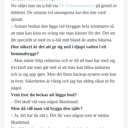
Nu säljer han sin u-båt via
PS Onlineauktioner
på grund av
tidsbrist. De senaste två säsongerna har den inte varit
sjösatt.
– Annars brukar den ligga vid bryggan hela sommaren så
att man kan köra en sväng när man känner för det. Det ser
lite speciellt ut med en u-båt mitt bland de andra båtarna.
Hur säkert är det att ge sig ned i djupt vatten i ett
hemmabygge?
– Man måste följa rutinerna och se till att man har med sig
tryckluft när man går ned så att man kan blåsa tankarna
och ta sig upp igen. Men det finns backup-system som kan
ta över. Säkerheten är viktig och jag har aldrig råkat ut för
något.
Vem tror du lockas att lägga bud?
– Det skall väl vara någon likasinnad.
Men då vill man väl bygga den själv?
– Ja, det har du rätt i. Det får vara någon som är nästan
likasinnad.