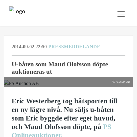
2014-09-02 22:50
PRESSMEDDELANDE
U-båten som Maud Olofsson döpte
auktioneras ut
PS Auction AB
Eric Westerberg tog båtsporten till
en ny lägre nivå. Nu säljs u-båten
som Eric byggde efter eget huvud,
och Maud Olofsson döpte, på
PS
Onlineauktioner
.