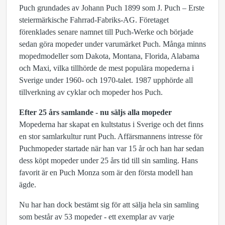
Puch grundades av Johann Puch 1899 som J. Puch – Erste
steiermärkische Fahrrad-Fabriks-AG. Företaget
förenklades senare namnet till Puch-Werke och började
sedan göra mopeder under varumärket Puch. Många minns
mopedmodeller som Dakota, Montana, Florida, Alabama
och Maxi, vilka tillhörde de mest populära mopederna i
Sverige under 1960- och 1970-talet. 1987 upphörde all
tillverkning av cyklar och mopeder hos Puch.
Efter 25 års samlande - nu säljs alla mopeder
Mopederna har skapat en kultstatus i Sverige och det finns
en stor samlarkultur runt Puch. Affärsmannens intresse för
Puchmopeder startade när han var 15 år och han har sedan
dess köpt mopeder under 25 års tid till sin samling. Hans
favorit är en Puch Monza som är den första modell han
ägde.
Nu har han dock bestämt sig för att sälja hela sin samling
som består av 53 mopeder - ett exemplar av varje