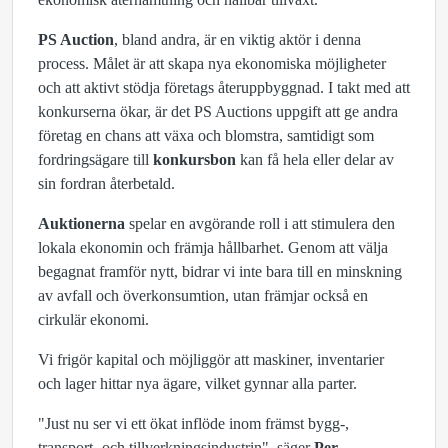
PS Auction
, bland andra, är en viktig aktör i denna
process. Målet är att skapa nya ekonomiska möjligheter
och att aktivt stödja företags återuppbyggnad. I takt med att
konkurserna ökar, är det PS Auctions uppgift att ge andra
företag en chans att växa och blomstra, samtidigt som
fordringsägare till
konkursbon
kan få hela eller delar av
sin fordran återbetald.
Auktionerna
spelar en avgörande roll i att stimulera den
lokala ekonomin och främja hållbarhet. Genom att välja
begagnat framför nytt, bidrar vi inte bara till en minskning
av avfall och överkonsumtion, utan främjar också en
cirkulär ekonomi.
Vi frigör kapital och möjliggör att maskiner, inventarier
och lager hittar nya ägare, vilket gynnar alla parter.
"Just nu ser vi ett ökat inflöde inom främst bygg-,
transport- och tillverkningsindustrin", säger
Per