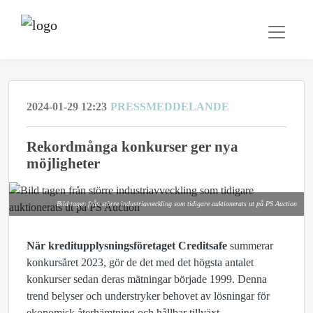
2024-01-29 12:23
PRESSMEDDELANDE
Rekordmånga konkurser ger nya
möjligheter
Bild tagen från större industriavveckling som tidigare auktionerats ut på PS Auction
När kreditupplysningsföretaget Creditsafe
summerar
konkursåret 2023, gör de det med det högsta antalet
konkurser sedan deras mätningar började 1999. Denna
trend belyser och understryker behovet av lösningar för
ekonomisk återhämtning och hållbar tillväxt.